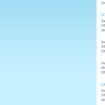
Un
U
Sa
ÖT
UN
So
ÖT
ÖT
So
UN
ÖT
La
So
ÖT
UN