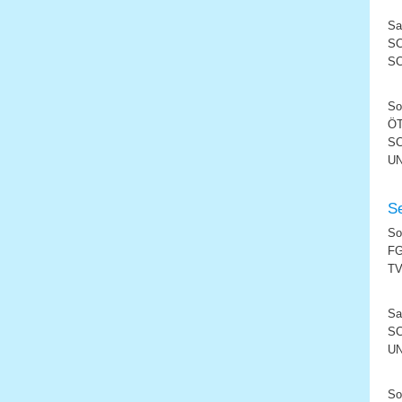
Sa
SC
SC
So
ÖT
SC
UN
Se
So
FG
TV
Sa
SC
UN
So