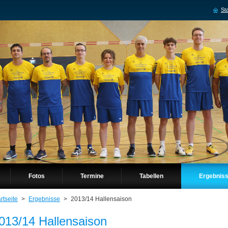
Sta
Fotos
Termine
Tabellen
Ergebnis
rtseite
>
Ergebnisse
>
2013/14 Hallensaison
013/14 Hallensaison