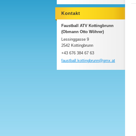
Kontakt
Faustball ATV Kottingbrunn
(Obmann Otto Wöhrer)
Lessinggasse 9
2542 Kottingbrunn
+43 676 384 67 63
faustbal
l.kottin
gbrunn@g
mx.at