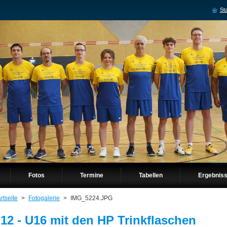
Sta
Fotos
Termine
Tabellen
Ergebnis
rtseite
>
Fotogalerie
>
IMG_5224.JPG
12 - U16 mit den HP Trinkflaschen