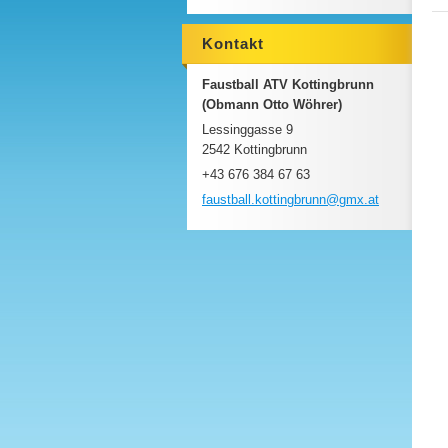
Kontakt
Faustball ATV Kottingbrunn
(Obmann Otto Wöhrer)
Lessinggasse 9
2542 Kottingbrunn
+43 676 384 67 63
faustbal
l.kottin
gbrunn@g
mx.at