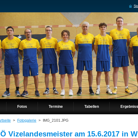
Sta
Fotos
Termine
Tabellen
Ergebnis
rtseite
>
Fotogalerie
>
IMG_2101.JPG
Ö Vizelandesmeister am 15.6.2017 in W