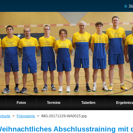
Sta
Fotos
Termine
Tabellen
Ergebnis
rtseite
>
Fotogalerie
>
IMG-20171229-WA0015.jpg
eihnachtliches Abschlusstraining mit