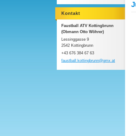
J
Kontakt
Faustball ATV Kottingbrunn
(Obmann Otto Wöhrer)
Lessinggasse 9
2542 Kottingbrunn
+43 676 384 67 63
faustbal
l.kottin
gbrunn@g
mx.at